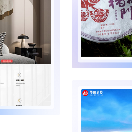
是一家拥有有机、生态、古茶园基地，集种植、加工、研发为一体的大型茶叶生产企业