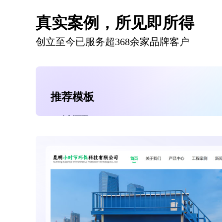
真实案例，所见即所得
创立至今已服务超368余家品牌客户
推荐模板
定制页面
独立后台
送域名1个
送空间2G
免费备案
维护一年